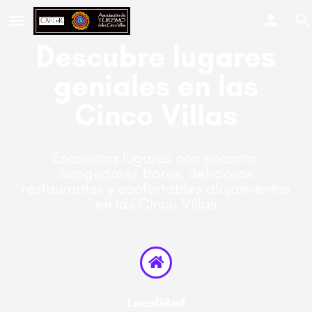
Descubre lugares
geniales en las
Cinco Villas
Encuentra lugares con encanto,
acogedores bares, deliciosos
restaurantes y confortables alojamientos
en las Cinco Villas
Localidad