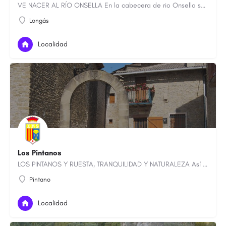
VE NACER AL RÍO ONSELLA En la cabecera de rio Onsella se enclava Longás, un municipio cincovillés situado a…
Longás
Localidad
Los Pintanos
LOS PINTANOS Y RUESTA, TRANQUILIDAD Y NATURALEZA Así se denominan a los municipios de Undués Pintano y…
Pintano
Localidad