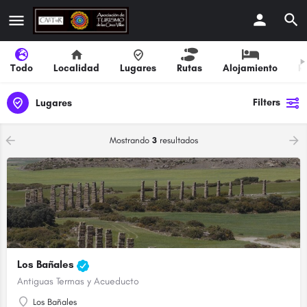
Todo
Localidad
Lugares
Rutas
Alojamiento
R
Filters
Lugares
Mostrando
3
resultados
Los Bañales
Antiguas Termas y Acueducto
Los Bañales