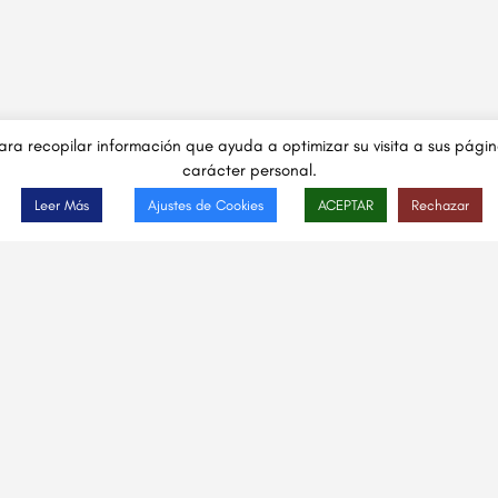
 para recopilar información que ayuda a optimizar su visita a sus pág
carácter personal.
Leer Más
Ajustes de Cookies
ACEPTAR
Rechazar
E
T