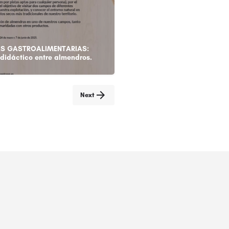
AS GASTROALIMENTARIAS:
didáctico entre almendros.
Next