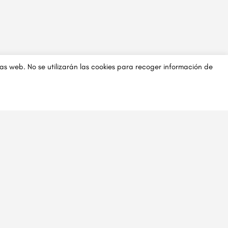
inas web. No se utilizarán las cookies para recoger información de
-Mail:
civitur@civitur.es
eléfono:
+34 692 21 67 21