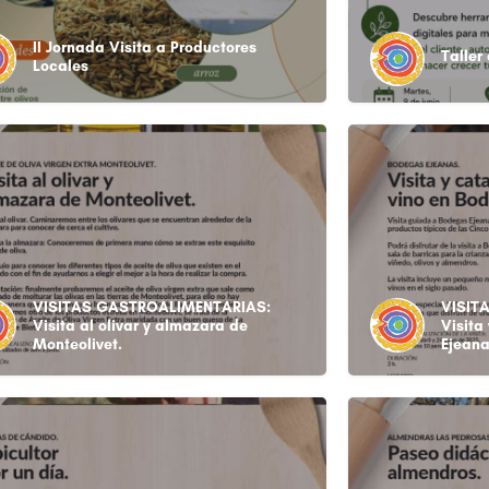
II Jornada Visita a Productores
Taller
Locales
VISITAS GASTROALIMENTARIAS:
VISIT
Visita al olivar y almazara de
Visita
Monteolivet.
Ejean