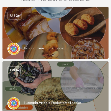
JUN
26
Jornada muestra de tapas
JUN
16
II Jornada Visita a Productores Locales