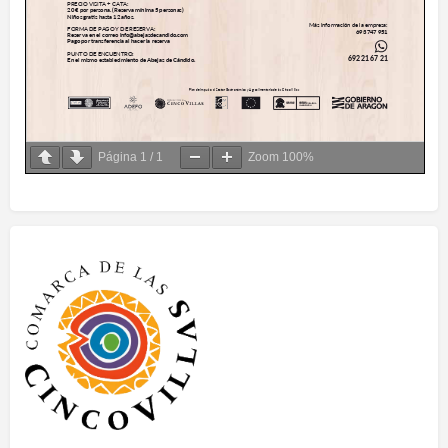
Página
1
/
1
Zoom
100%