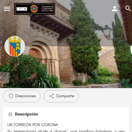
Navardún
Perfil
Eventos
0
Direcciones
Comparte
Descripción
UN TORREÓN POR CORONA
Su terminología alude a ‘dunum’, que significa fortaleza, y una