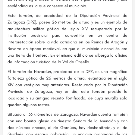
espléndida es la que conserva el municipio.
Este torreón, de propiedad de la Diputación Provincial de
Zaragoza (DPZ), posee 26 metros de altura y es un ejemplo de
arquitectura militar gótica del siglo XIV recuperado por la
institución provincial para convertirlo en un centro de
interpretación sobre la vida cotidiana en los Reinos de Aragón y
Navarra en época medieval, en que el municipio cincovillés era
una tierra de frontera. En el mismo edificio se alberga la oficina
de información turística de la Val de Onsella.
El torreón de Navardún, propiedad de la DPZ, es una magnífica
fortaleza gótica de 26 metros de altura, levantada en el siglo
XIV con vestigios muy anteriores. Restaurado por la Diputación
Provincial de Zaragoza, hoy en día, este torreón preside la
localidad y su antiguo recinto fortificado, de cuya muralla solo
quedan algunos restos.
Situado a 136 kilómetros de Zaragoza, Navardún cuenta también
con una bonita iglesia de Nuestra Señora de la Asunción y con
dos núcleos anexos, el de Gordúes, hoy deshabitado, y el de
Gordués, con escasa población, un enclave propiedad de los