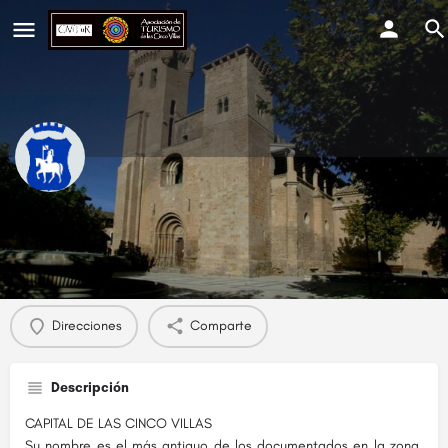
Ejea de los Caballeros
Perfil
Eventos
0
Direcciones
Comparte
Descripción
CAPITAL DE LAS CINCO VILLAS
Su nombre es el más antiguo de los documentados en la zona.