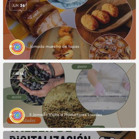
JUN
26
Jornada muestra de tapas
JUN
16
II Jornada Visita a Productores Locales