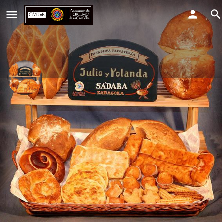
Panaderia Reposteria JULIO y
YOLANDA
Llama ahora
Perfil
Eventos
0
Direcciones
Llama ahora
Comparte