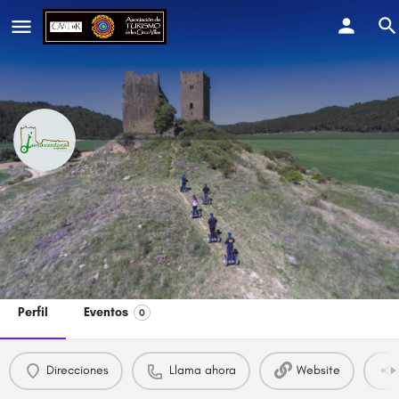
Lunaventura
Hacemos del paseo una aventura.
Llama ahora
Perfil
Eventos
0
Direcciones
Llama ahora
Website