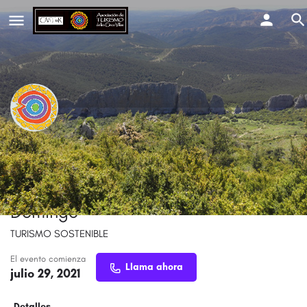
2ª Reunión Foro de la Carta Europea
de Turismo Sostenible del Paisaje
Protegido de la Sierra de Santo
Domingo
TURISMO SOSTENIBLE
El evento comienza
Llama ahora
julio 29, 2021
Detalles