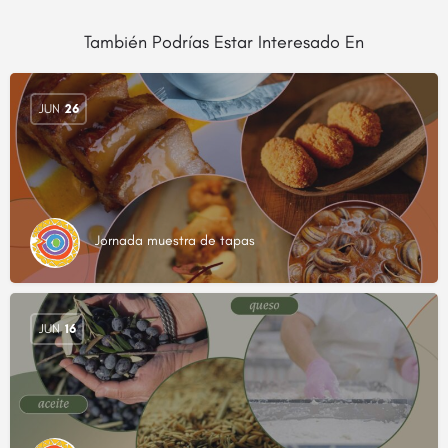
También Podrías Estar Interesado En
JUN
26
Jornada muestra de tapas
JUN
16