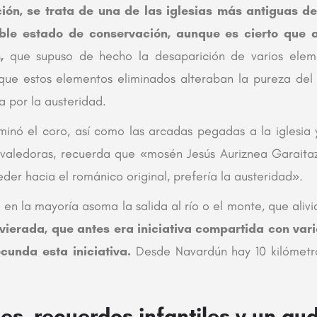
ón, se trata de una de las iglesias más antiguas de
le estado de conservación, aunque es cierto que 
,
que supuso de hecho la desaparición de varios elem
ue estos elementos eliminados alteraban la pureza del e
a por la austeridad.
minó el coro, así como las arcadas pegadas a la iglesia
 valedoras, recuerda que «mosén Jesús Auriznea Garaitaz
eder hacia el románico original, prefería la austeridad».
 en la mayoría asoma la salida al río o el monte, que aliv
avierada, que antes era iniciativa compartida con var
cunda esta iniciativa.
Desde Navardún hay 10 kilómetro
es, recuerdos infantiles y un aud