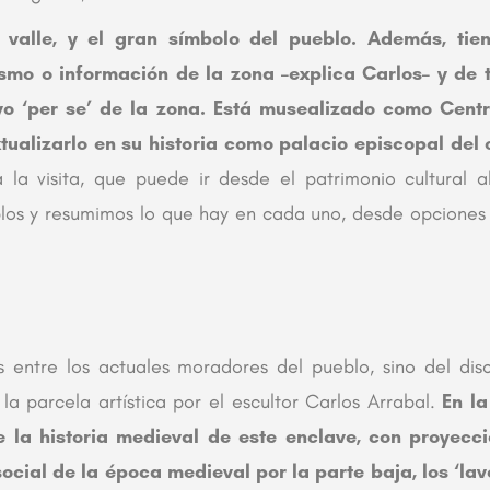
l valle, y el gran símbolo del pueblo. Además, ti
mo o información de la zona –explica Carlos– y de 
vo ‘per se’ de la zona.
Está musealizado como Centro
xtualizarlo en su historia como palacio episcopal de
ta la visita, que puede ir desde el patrimonio cultural a
blos y resumimos lo que hay en cada uno, desde opciones
 entre los actuales moradores del pueblo, sino del disc
a parcela artística por el escultor Carlos Arrabal.
En la
 la historia medieval de este enclave, con proyecció
ocial de la época medieval por la parte baja, los ‘la