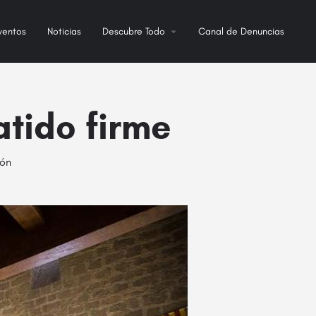
ventos
Noticias
Descubre Todo
Canal de Denuncias
atido firme
ión