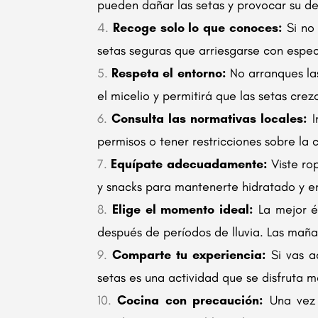
pueden dañar las setas y provocar su d
Recoge solo lo que conoces:
Si no 
setas seguras que arriesgarse con espe
Respeta el entorno:
No arranques las
el micelio y permitirá que las setas cre
Consulta las normativas locales:
I
permisos o tener restricciones sobre la
Equípate adecuadamente:
Viste ro
y snacks para mantenerte hidratado y e
Elige el momento ideal:
La mejor ép
después de períodos de lluvia. Las maña
Comparte tu experiencia:
Si vas a
setas es una actividad que se disfruta
Cocina con precaución:
Una vez 