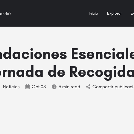
Inicio
Explorar
E
daciones Esencial
ornada de Recogid
Noticias
Oct 08
3 min read
Compartir publicac