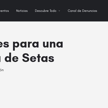
ventos
Noticias
Descubre Todo
Canal de Denuncias
es para una
a de Setas
ión