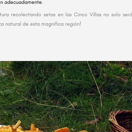
inan adecuadamente
.
ura recolectando setas en las Cinco Villas no solo será
za natural de esta magnífica región!