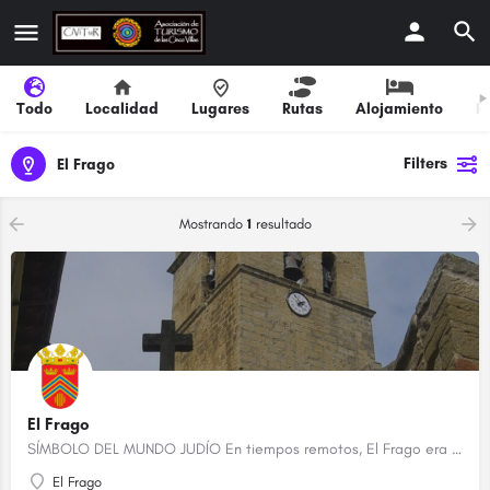
Todo
Localidad
Lugares
Rutas
Alojamiento
R
Filters
El Frago
Mostrando
1
resultado
El Frago
SÍMBOLO DEL MUNDO JUDÍO En tiempos remotos, El Frago era un lugar “áspero, peñascoso y lleno de maleza”, de…
El Frago